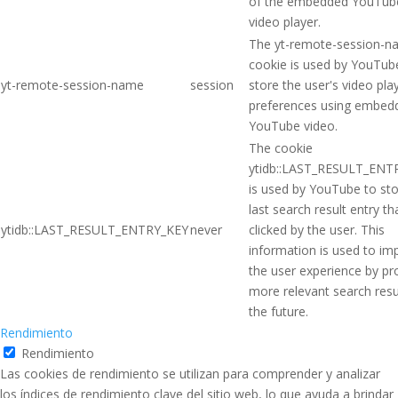
of the embedded YouTub
video player.
The yt-remote-session-
cookie is used by YouTub
yt-remote-session-name
session
store the user's video pla
preferences using embed
YouTube video.
The cookie
ytidb::LAST_RESULT_ENT
is used by YouTube to sto
last search result entry t
ytidb::LAST_RESULT_ENTRY_KEY
never
clicked by the user. This
information is used to im
the user experience by pr
more relevant search resul
the future.
Rendimiento
Rendimiento
Las cookies de rendimiento se utilizan para comprender y analizar
los índices de rendimiento clave del sitio web, lo que ayuda a brindar