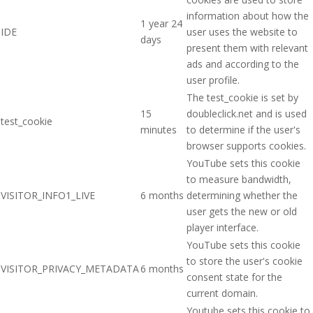
information about how the
1 year 24
IDE
user uses the website to
days
present them with relevant
ads and according to the
user profile.
The test_cookie is set by
15
doubleclick.net and is used
test_cookie
minutes
to determine if the user's
browser supports cookies.
YouTube sets this cookie
to measure bandwidth,
VISITOR_INFO1_LIVE
6 months
determining whether the
user gets the new or old
player interface.
YouTube sets this cookie
to store the user's cookie
VISITOR_PRIVACY_METADATA
6 months
consent state for the
current domain.
Youtube sets this cookie to