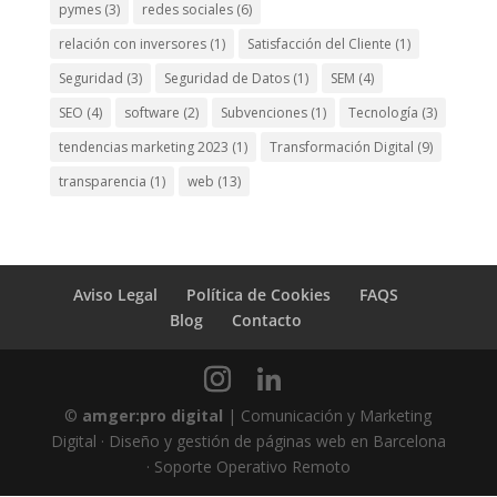
pymes
(3)
redes sociales
(6)
relación con inversores
(1)
Satisfacción del Cliente
(1)
Seguridad
(3)
Seguridad de Datos
(1)
SEM
(4)
SEO
(4)
software
(2)
Subvenciones
(1)
Tecnología
(3)
tendencias marketing 2023
(1)
Transformación Digital
(9)
transparencia
(1)
web
(13)
Aviso Legal
Política de Cookies
FAQS
Blog
Contacto
©
amger:pro digital
| Comunicación y Marketing
Digital · Diseño y gestión de páginas web en Barcelona
· Soporte Operativo Remoto