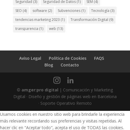
Seguridad
(3)
Seguridad de Datos
(1)
SEM
(4)
SEO
(4)
software
(2)
Subvenciones
(1)
Tecnología
(3)
tendencias marketing 2023
(1)
Transformación Digital
(9)
transparencia
(1)
web
(13)
Aviso Legal
Política de Cookies
FAQS
Blog
Contacto
©
amger:pro digital
| Comunicación y Marketing
Digital · Diseño y gestión de páginas web en Barcelona
· Soporte Operativo Remoto
Usamos cookies en nuestro sitio web para brindarle la experiencia
más relevante recordando sus preferencias y visitas repetidas. Al
hacer clic en "Aceptar todo", acepta el uso de TODAS las cookies.