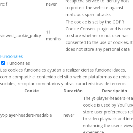
recaptcha service to identify bots
rc::f
never
to protect the website against
malicious spam attacks.
The cookie is set by the GDPR
Cookie Consent plugin and is used
11
viewed_cookie_policy
to store whether or not user has
months
consented to the use of cookies. It
does not store any personal data.
Funcionales
Funcionales
Las cookies funcionales ayudan a realizar ciertas funcionalidades,
como compartir el contenido del sitio web en plataformas de redes
sociales, recopilar comentarios y otras características de terceros.
Cookie
Duración
Descripción
The yt-player-headers-re
cookie is used by YouTub
store user preferences re
yt-player-headers-readable
never
to video playback and inte
enhancing the user's view
experience.