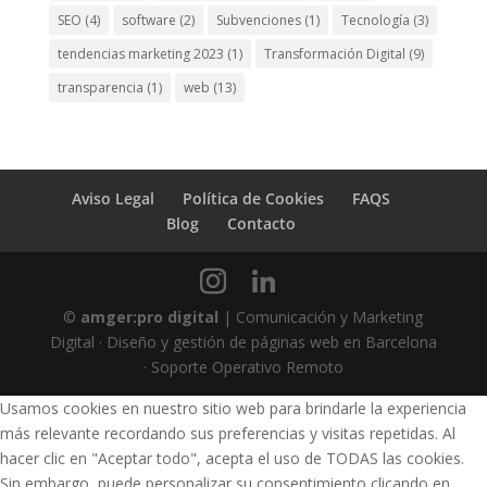
SEO
(4)
software
(2)
Subvenciones
(1)
Tecnología
(3)
tendencias marketing 2023
(1)
Transformación Digital
(9)
transparencia
(1)
web
(13)
Aviso Legal
Política de Cookies
FAQS
Blog
Contacto
©
amger:pro digital
| Comunicación y Marketing
Digital · Diseño y gestión de páginas web en Barcelona
· Soporte Operativo Remoto
Usamos cookies en nuestro sitio web para brindarle la experiencia
más relevante recordando sus preferencias y visitas repetidas. Al
hacer clic en "Aceptar todo", acepta el uso de TODAS las cookies.
Sin embargo, puede personalizar su consentimiento clicando en