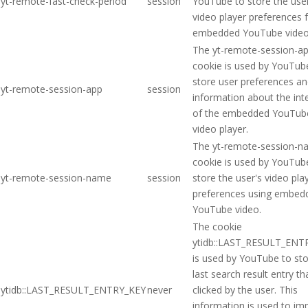
yt-remote-fast-check-period
session
YouTube to store the user
video player preferences 
embedded YouTube video
The yt-remote-session-a
cookie is used by YouTub
store user preferences a
yt-remote-session-app
session
information about the int
of the embedded YouTub
video player.
The yt-remote-session-
cookie is used by YouTub
yt-remote-session-name
session
store the user's video pla
preferences using embed
YouTube video.
The cookie
ytidb::LAST_RESULT_ENT
is used by YouTube to sto
last search result entry t
ytidb::LAST_RESULT_ENTRY_KEY
never
clicked by the user. This
information is used to im