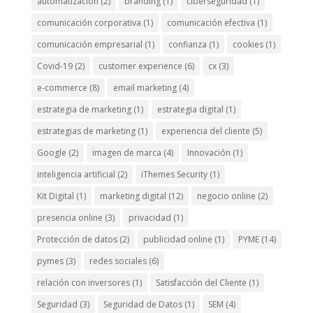
automatización
(2)
branding
(1)
ciberseguridad
(1)
comunicación corporativa
(1)
comunicación efectiva
(1)
comunicación empresarial
(1)
confianza
(1)
cookies
(1)
Covid-19
(2)
customer experience
(6)
cx
(3)
e-commerce
(8)
email marketing
(4)
estrategia de marketing
(1)
estrategia digital
(1)
estrategias de marketing
(1)
experiencia del cliente
(5)
Google
(2)
imagen de marca
(4)
Innovación
(1)
inteligencia artificial
(2)
iThemes Security
(1)
Kit Digital
(1)
marketing digital
(12)
negocio online
(2)
presencia online
(3)
privacidad
(1)
Protección de datos
(2)
publicidad online
(1)
PYME
(14)
pymes
(3)
redes sociales
(6)
relación con inversores
(1)
Satisfacción del Cliente
(1)
Seguridad
(3)
Seguridad de Datos
(1)
SEM
(4)