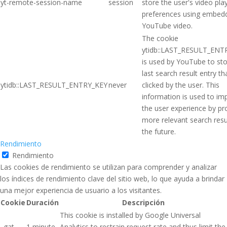
yt-remote-session-name
session
store the user's video pla
preferences using embed
YouTube video.
The cookie
ytidb::LAST_RESULT_ENT
is used by YouTube to sto
last search result entry t
ytidb::LAST_RESULT_ENTRY_KEY
never
clicked by the user. This
information is used to im
the user experience by pr
more relevant search resul
the future.
Rendimiento
Rendimiento
Las cookies de rendimiento se utilizan para comprender y analizar
los índices de rendimiento clave del sitio web, lo que ayuda a brindar
una mejor experiencia de usuario a los visitantes.
Cookie
Duración
Descripción
This cookie is installed by Google Universal
_gat
1 minute
Analytics to restrain request rate and thus limit the