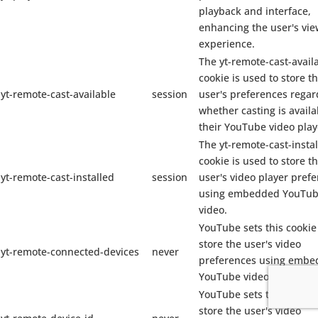
playback and interface,
enhancing the user's vie
experience.
The yt-remote-cast-avail
cookie is used to store t
yt-remote-cast-available
session
user's preferences regar
whether casting is availa
their YouTube video play
The yt-remote-cast-insta
cookie is used to store t
yt-remote-cast-installed
session
user's video player pref
using embedded YouTu
video.
YouTube sets this cookie
store the user's video
yt-remote-connected-devices
never
preferences using emb
YouTube videos.
YouTube sets this cookie
store the user's video