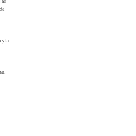
 las
da.
 y la
as.