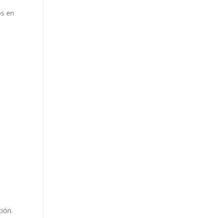
os en
ión.