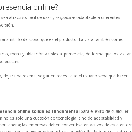
resencia online?
sea atractivo, fácil de usar y
responsive
(adaptable a diferentes
versión.
ransmitir lo delicioso que es el producto. La vista también come.
cto, menú y ubicación visibles al primer clic, de forma que los visita
ue buscan.
 dejar una reseña, seguir en redes…que el usuario sepa qué hacer
esencia online sólida es fundamental
para el éxito de cualquier
n no es solo una cuestión de tecnología, sino de adaptabilidad y
por tenerla; las empresas deben convertirse en activos de este entor
ostenibles que generen impacto y conexión. Es decir, no se trata de