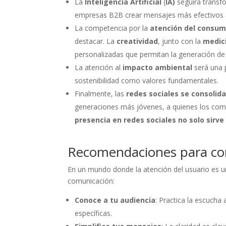
La
Inteligencia Artificial
(
IA)
seguirá transfo
empresas B2B crear mensajes más efectivos a t
La competencia por la
atención del consum
destacar. La
creatividad
, junto con la
medic
personalizadas que permitan la generación de
La atención al
impacto ambiental
será una p
sostenibilidad como valores fundamentales.
Finalmente, las
redes sociales
se consolid
generaciones más jóvenes, a quienes los come
presencia en redes sociales no solo sirv
Recomendaciones para cone
En un mundo donde la atención del usuario es un
comunicación:
Conoce a tu audiencia
: Practica la escucha 
específicas.