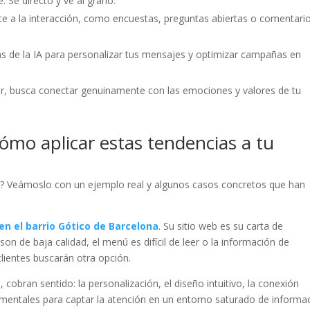
e. Sé directo y ve al grano.
ite a la interacción, como encuestas, preguntas abiertas o comentari
as de la IA para personalizar tus mensajes y optimizar campañas en
er, busca conectar genuinamente con las emociones y valores de tu
 cómo aplicar estas tendencias a tu
a? Veámoslo con un ejemplo real y algunos casos concretos que han
en el barrio Gótico de Barcelona
. Su sitio web es su carta de
son de baja calidad, el menú es difícil de leer o la información de
 clientes buscarán otra opción.
 cobran sentido: la personalización, el diseño intuitivo, la conexión
amentales para captar la atención en un entorno saturado de informac