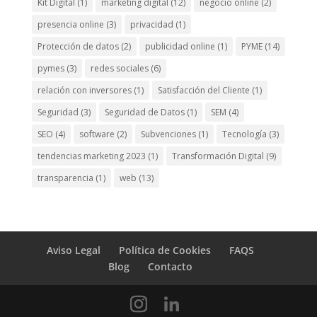
Kit Digital
(1)
marketing digital
(12)
negocio online
(2)
presencia online
(3)
privacidad
(1)
Protección de datos
(2)
publicidad online
(1)
PYME
(14)
pymes
(3)
redes sociales
(6)
relación con inversores
(1)
Satisfacción del Cliente
(1)
Seguridad
(3)
Seguridad de Datos
(1)
SEM
(4)
SEO
(4)
software
(2)
Subvenciones
(1)
Tecnología
(3)
tendencias marketing 2023
(1)
Transformación Digital
(9)
transparencia
(1)
web
(13)
Aviso Legal
Política de Cookies
FAQS
Blog
Contacto