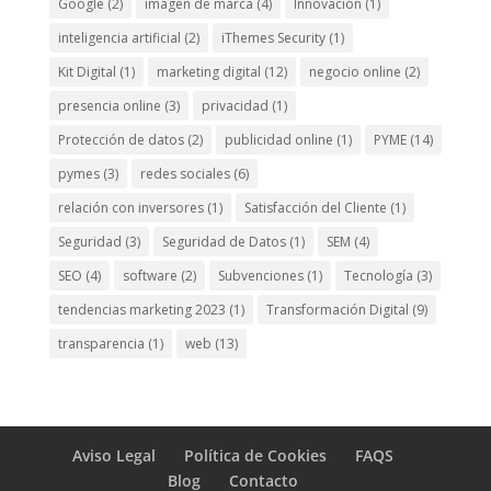
Google
(2)
imagen de marca
(4)
Innovación
(1)
inteligencia artificial
(2)
iThemes Security
(1)
Kit Digital
(1)
marketing digital
(12)
negocio online
(2)
presencia online
(3)
privacidad
(1)
Protección de datos
(2)
publicidad online
(1)
PYME
(14)
pymes
(3)
redes sociales
(6)
relación con inversores
(1)
Satisfacción del Cliente
(1)
Seguridad
(3)
Seguridad de Datos
(1)
SEM
(4)
SEO
(4)
software
(2)
Subvenciones
(1)
Tecnología
(3)
tendencias marketing 2023
(1)
Transformación Digital
(9)
transparencia
(1)
web
(13)
Aviso Legal
Política de Cookies
FAQS
Blog
Contacto