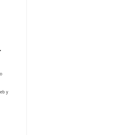
r
 o
web y