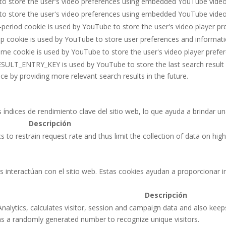
 to store the user's video preferences using embedded YouTube video
 to store the user's video preferences using embedded YouTube video
-period cookie is used by YouTube to store the user's video player 
p cookie is used by YouTube to store user preferences and informati
me cookie is used by YouTube to store the user's video player pref
SULT_ENTRY_KEY is used by YouTube to store the last search result en
e by providing more relevant search results in the future.
 índices de rendimiento clave del sitio web, lo que ayuda a brindar un
Descripción
s to restrain request rate and thus limit the collection of data on high t
s interactúan con el sitio web. Estas cookies ayudan a proporcionar i
Descripción
nalytics, calculates visitor, session and campaign data and also keeps 
s a randomly generated number to recognize unique visitors.