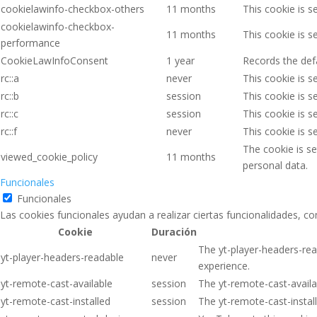
cookielawinfo-checkbox-others
11 months
This cookie is s
cookielawinfo-checkbox-
11 months
This cookie is 
performance
CookieLawInfoConsent
1 year
Records the defa
rc::a
never
This cookie is s
rc::b
session
This cookie is s
rc::c
session
This cookie is s
rc::f
never
This cookie is s
The cookie is s
viewed_cookie_policy
11 months
personal data.
Funcionales
Funcionales
Las cookies funcionales ayudan a realizar ciertas funcionalidades, co
Cookie
Duración
The yt-player-headers-rea
yt-player-headers-readable
never
experience.
yt-remote-cast-available
session
The yt-remote-cast-availab
yt-remote-cast-installed
session
The yt-remote-cast-instal