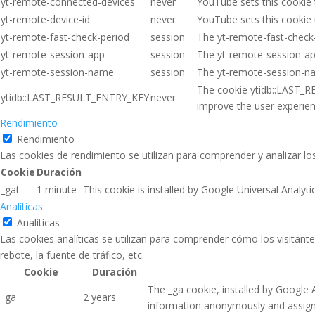
yt-remote-connected-devices
never
YouTube sets this cookie
yt-remote-device-id
never
YouTube sets this cookie
yt-remote-fast-check-period
session
The yt-remote-fast-check
yt-remote-session-app
session
The yt-remote-session-ap
yt-remote-session-name
session
The yt-remote-session-na
The cookie ytidb::LAST_RE
ytidb::LAST_RESULT_ENTRY_KEY
never
improve the user experienc
Rendimiento
Rendimiento
Las cookies de rendimiento se utilizan para comprender y analizar los
Cookie
Duración
_gat
1 minute
This cookie is installed by Google Universal Analytic
Analíticas
Analíticas
Las cookies analíticas se utilizan para comprender cómo los visitante
rebote, la fuente de tráfico, etc.
Cookie
Duración
The _ga cookie, installed by Google A
_ga
2 years
information anonymously and assign