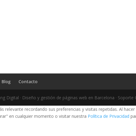
Blog
Contacto
g Digital · Diseño y gestión de páginas web en Barcelona · Soport
s relevante recordando sus preferencias y visitas repetidas. Al hacer
rar" en cualquier momento o visitar nuestra
Política de Privacidad
par