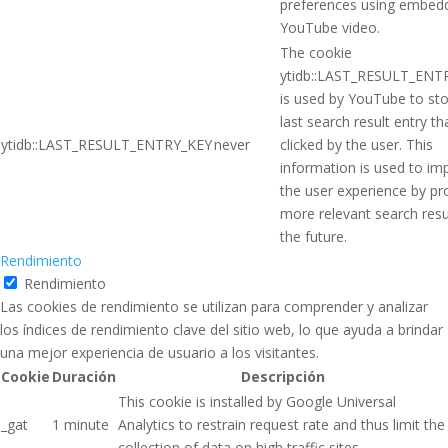
preferences using embed
YouTube video.
The cookie
ytidb::LAST_RESULT_ENT
is used by YouTube to sto
last search result entry t
ytidb::LAST_RESULT_ENTRY_KEY
never
clicked by the user. This
information is used to im
the user experience by pr
more relevant search resul
the future.
Rendimiento
Rendimiento
Las cookies de rendimiento se utilizan para comprender y analizar
los índices de rendimiento clave del sitio web, lo que ayuda a brindar
una mejor experiencia de usuario a los visitantes.
Cookie
Duración
Descripción
This cookie is installed by Google Universal
_gat
1 minute
Analytics to restrain request rate and thus limit the
collection of data on high traffic sites.