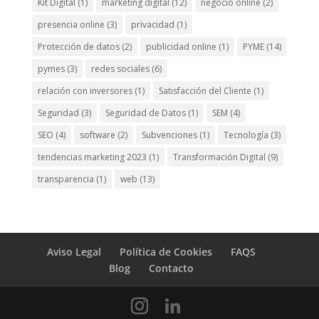
Kit Digital
(1)
marketing digital
(12)
negocio online
(2)
presencia online
(3)
privacidad
(1)
Protección de datos
(2)
publicidad online
(1)
PYME
(14)
pymes
(3)
redes sociales
(6)
relación con inversores
(1)
Satisfacción del Cliente
(1)
Seguridad
(3)
Seguridad de Datos
(1)
SEM
(4)
SEO
(4)
software
(2)
Subvenciones
(1)
Tecnología
(3)
tendencias marketing 2023
(1)
Transformación Digital
(9)
transparencia
(1)
web
(13)
Aviso Legal
Política de Cookies
FAQS
Blog
Contacto